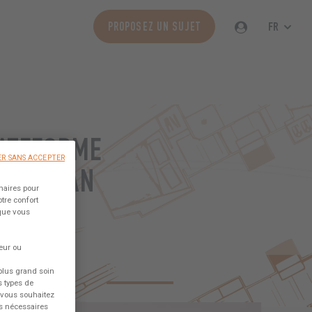
FR
PROPOSEZ UN SUJET
LATEFORME
R SANS ACCEPTER
ATAMARAN
naires pour
tre confort
 que vous
és !
eur ou
ESS SAILORS
TECHNIQUE
A PROPOS DU LAB
plus grand soin
s types de
e vous souhaitez
es nécessaires