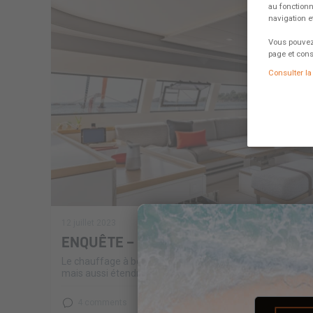
au fonctionn
navigation 
Vous pouvez 
page et cons
Consulter la 
12 juillet 2023
ENQUÊTE – LE CHAUFFAGE A BORD
Le chauffage à bord à de nombreuses vertus, augmenter l
mais aussi étendre ses zones de navigation, allonger la sa
4 comments