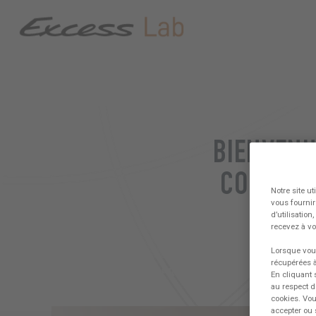
BIENVENU
COLLABO
Notre site u
vous fournir
d’utilisatio
Ins
recevez à vo
Lorsque vous
récupérées à
FORUM
CREW PRESENTATION
TRAVAI
En cliquant 
au respect d
cookies. Vou
accepter ou 