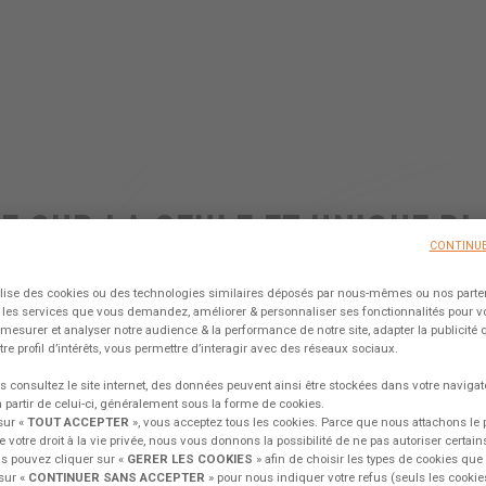
E SUR LA SEULE ET UNIQUE P
CONTINUE
RATIVE DANS LE MONDE DU C
tilise des cookies ou des technologies similaires déposés par nous-mêmes ou nos parte
 les services que vous demandez, améliorer & personnaliser ses fonctionnalités pour vo
n, mesurer et analyser notre audience & la performance de notre site, adapter la publicité
crivez-vous, partagez vos idées & rejoignez notre Tribu de passionn
tre profil d’intérêts, vous permettre d’interagir avec des réseaux sociaux.
 consultez le site internet, des données peuvent ainsi être stockées dans votre navigat
 partir de celui-ci, généralement sous la forme de cookies.
LLER DEPUIS MON EXCESS
EXCESS CAMPUS
EXC
sur «
TOUT ACCEPTER
», vous acceptez tous les cookies. Parce que nous attachons le 
e votre droit à la vie privée, nous vous donnons la possibilité de ne pas autoriser certain
s pouvez cliquer sur «
GERER LES COOKIES
» afin de choisir les types de cookies qu
sur «
CONTINUER SANS ACCEPTER
» pour nous indiquer votre refus (seuls les cooki