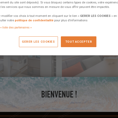
ement du site sont déposés). Si vous bloquez certains types de cookies, votre expérien
et les services que nous sommes en mesure de vous offrir peuvent être impactés.
modifier vos choix à tout moment en cliquant sur le lien «
GERER LES COOKIES
» en
ulter notre
politique de confidentialité
pour plus d’informations
« liste des partenaires »
GERER LES COOKIES
TOUT ACCEPTER
28 juin 2023
L'EAU A BORD #4 Témo
BIENVENUE !
e niveau de confort bien sûr,
Less is more - je copie cette dev
ison navigable...
d'efficacité, car elle décrit bien
1 comment