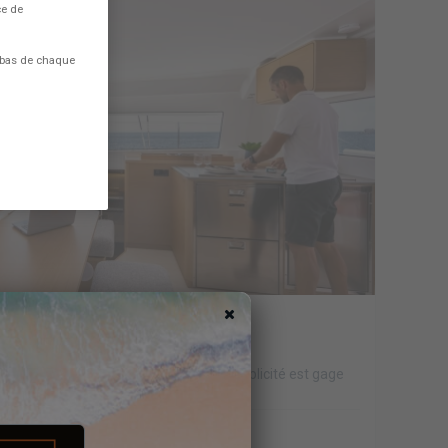
ce de
 bas de chaque
ignages de nos clients
ise de l’Excess Lab, signifiant que la simplicité est gage
 le « système de production...