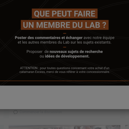
26 mai 2023
L'EAU A BORD #2
Après avoir défini les différentes sources d’eau
disponibles, établi ses besoins selon l’utilisation du
navire, les types de navigation et le confort...
Commencer la discussion