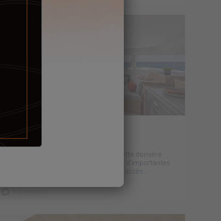
27 avril 2023
L'EAU A BORD #1
Les températures exceptionnelles de cette dernière
saison estivale en Europe, responsables d’importantes
pénuries d’eau dans nos régions où son accès...
3 comments