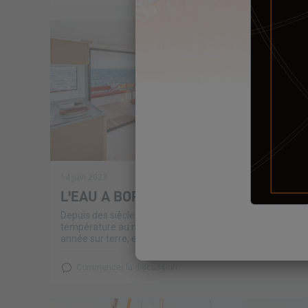
14 juin 2023
L'EAU A BORD #3
Depuis des siècles, les océans régulent naturellement la
température au niveau mondial : ils produisent chaque
année sur terre, environ 50% du taux d’oxygène...
Commencer la discussion