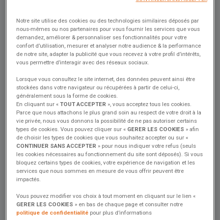
niveau de confort bien sûr, mais aussi étendre ses zones de
navigation, allonger la saison navigable et, surtout : un bateau
Notre site utilise des cookies ou des technologies similaires déposés par
chauffé vieillit mieux que les autres… Des bienfaits qui méritent
nous-mêmes ou nos partenaires pour vous fournir les services que vous
réflexion…
demandez, améliorer & personnaliser ses fonctionnalités pour votre
confort d’utilisation, mesurer et analyser notre audience & la performance
de notre site, adapter la publicité que vous recevez à votre profil d’intérêts,
vous permettre d’interagir avec des réseaux sociaux.
Depuis quelques années, les fournisseurs de chauffages tendent vers
la miniaturisation des équipements d'une part, vers l'optimisation de
Lorsque vous consultez le site internet, des données peuvent ainsi être
leur rendement d'autre part.
stockées dans votre navigateur ou récupérées à partir de celui-ci,
généralement sous la forme de cookies.
Sur un bateau l’ennemi n’est pas uniquement le froid. L'humidité
En cliquant sur «
TOUT ACCEPTER
», vous acceptez tous les cookies.
ambiante et les courants d'air sont les facteurs qui impactent le
Parce que nous attachons le plus grand soin au respect de votre droit à la
plus le ressenti de chaleur.
vie privée, nous vous donnons la possibilité de ne pas autoriser certains
types de cookies. Vous pouvez cliquer sur «
GERER LES COOKIES
» afin
Chez Excess, nous ne proposons pas de chauffage à ce jour, mais
de choisir les types de cookies que vous souhaitez accepter ou sur «
les récentes et nombreuses contributions à ce sujet nous ont
CONTINUER SANS ACCEPTER
» pour nous indiquer votre refus (seuls
les cookies nécessaires au fonctionnement du site sont déposés). Si vous
poussé à re-questionner les membres du Lab...
bloquez certains types de cookies, votre expérience de navigation et les
services que nous sommes en mesure de vous offrir peuvent être
impactés.
Deux grandes familles de chauffages existent pour les voiliers :
Vous pouvez modifier vos choix à tout moment en cliquant sur le lien «
Le chauffage à air
pulsé
fonctionne comme un sèche-cheveux. La
GERER LES COOKIES
» en bas de chaque page et consulter notre
chaleur est transportée par l'air, réchauffé par une chaudière qui elle,
politique de confidentialité
pour plus d’informations