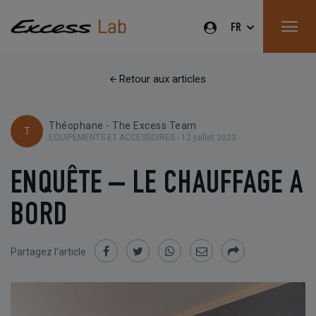
FR
Retour aux articles
Théophane - The Excess Team
T
EQUIPEMENTS ET ACCESSOIRES -
12 juillet 2023
ENQUÊTE – LE CHAUFFAGE A
BORD
Partagez l'article
Partager
Partager
Partager
Partager
Partager
sur
sur
sur
par
Facebook
Twitter
Whatsapp
Email