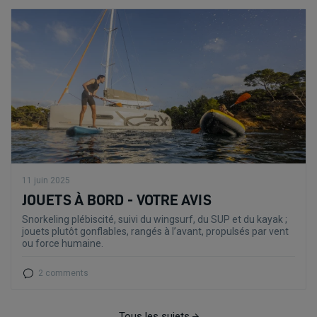
11 juin 2025
JOUETS À BORD - VOTRE AVIS
Snorkeling plébiscité, suivi du wingsurf, du SUP et du kayak ;
jouets plutôt gonflables, rangés à l’avant, propulsés par vent
ou force humaine.
2 comments
Tous les sujets