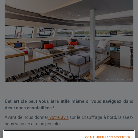
Cet article peut vous être utile même si vous naviguez dans
des zones ensoleillées !
Avant de nous donner
votre avis
sur le chauffage à bord, laissez-
nous vous en dire un peu plus.
Le chauffage à bord à de nombreuses vertus,
augmenter le
CONTINUER SANS ACCEPTER