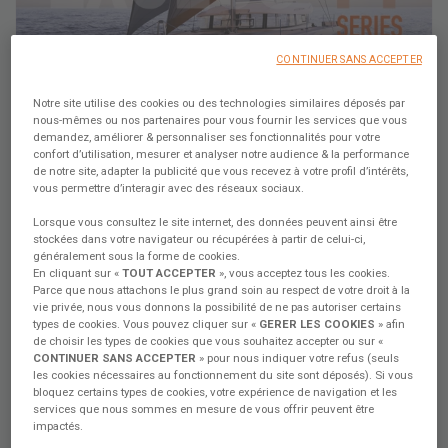
CONTINUER SANS ACCEPTER
Notre site utilise des cookies ou des technologies similaires déposés par
nous-mêmes ou nos partenaires pour vous fournir les services que vous
17 août 2022
demandez, améliorer & personnaliser ses fonctionnalités pour votre
confort d’utilisation, mesurer et analyser notre audience & la performance
Excess 14 Séries #7 : La mise à l’eau !
de notre site, adapter la publicité que vous recevez à votre profil d’intérêts,
vous permettre d’interagir avec des réseaux sociaux.
La construction de notre Excess 14 est terminée.
Lorsque vous consultez le site internet, des données peuvent ainsi être
Commencer la discussion
stockées dans votre navigateur ou récupérées à partir de celui-ci,
généralement sous la forme de cookies.
En cliquant sur «
TOUT ACCEPTER
», vous acceptez tous les cookies.
Parce que nous attachons le plus grand soin au respect de votre droit à la
vie privée, nous vous donnons la possibilité de ne pas autoriser certains
types de cookies. Vous pouvez cliquer sur «
GERER LES COOKIES
» afin
de choisir les types de cookies que vous souhaitez accepter ou sur «
CONTINUER SANS ACCEPTER
» pour nous indiquer votre refus (seuls
les cookies nécessaires au fonctionnement du site sont déposés). Si vous
bloquez certains types de cookies, votre expérience de navigation et les
services que nous sommes en mesure de vous offrir peuvent être
impactés.