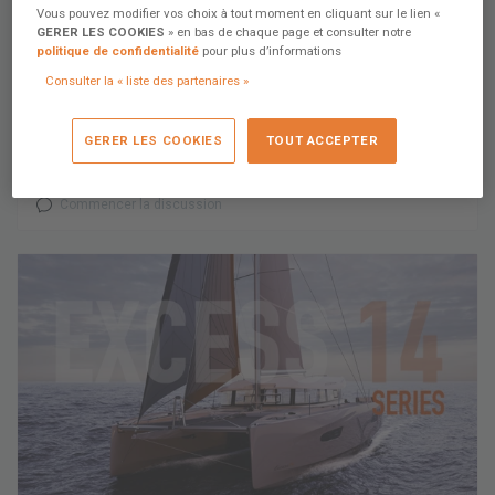
Vous pouvez modifier vos choix à tout moment en cliquant sur le lien «
GERER LES COOKIES
» en bas de chaque page et consulter notre
politique de confidentialité
pour plus d’informations
27 juillet 2022
Consulter la « liste des partenaires »
Excess 14 Séries #6 : Le test en piscine
Dernière étape dans la construction de notre Excess 14 : le
GERER LES COOKIES
TOUT ACCEPTER
test en piscine.
Commencer la discussion