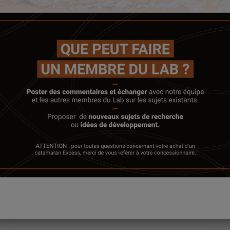
1 comment
Enquête terminée !
5 février 2024
ENQUÊTE – LES JUPES ARRIERES
Suite à notre publication sur les jupes arrières des
catamarans Excess, de nombreux contributeurs nous
ont fait part de leurs idées.