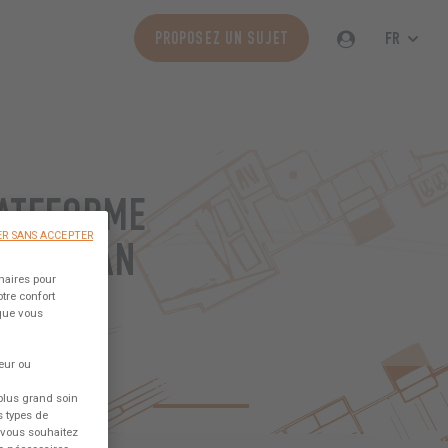
FR
PROPOSEZ UN SUJET
LATEFORME
R SANS ACCEPTER
ATAMARAN
naires pour
tre confort
és !
 que vous
eur ou
ESS SAILORS
TECHNIQUE
A PROPOS DU LAB
plus grand soin
s types de
e vous souhaitez