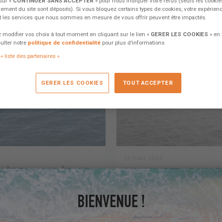
sur «
CONTINUER SANS ACCEPTER
» pour nous indiquer votre refus (seuls les cooki
ement du site sont déposés). Si vous bloquez certains types de cookies, votre expérien
et les services que nous sommes en mesure de vous offrir peuvent être impactés.
modifier vos choix à tout moment en cliquant sur le lien «
GERER LES COOKIES
» en
ulter notre
politique de confidentialité
pour plus d’informations
« liste des partenaires »
GERER LES COOKIES
TOUT ACCEPTER
26 mars 2024
RIÈRES : UNE ÉTAPE
DECOUVREZ SEANAPP
CONNECTIVITE EMB
EXCESS
s jupes arrière de nos
BIENVENUE !
 design innovant....
Entrez dans une nouvelle ère de
connectivité du Groupe Bénétea