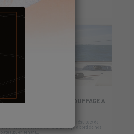
23 janvier 2024
RESULTATS ENQUÊTE - CHAUFFAGE A
BORD
Bonjour la Tribu Excess !
Nous souhaitons partager avec vous les résultats de
notre récente enquête sur le chauffage à bord de nos
bateaux, en tenant...