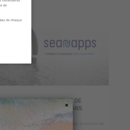
es nécessaires
ce de
 bas de chaque
S : LE NOUVEAU SYSTEME DE
ARQUE POUR LES CATAMARANS
 la navigation de plaisance avec Seanapps, la solution de
u qui équipe les catamarans Excess...