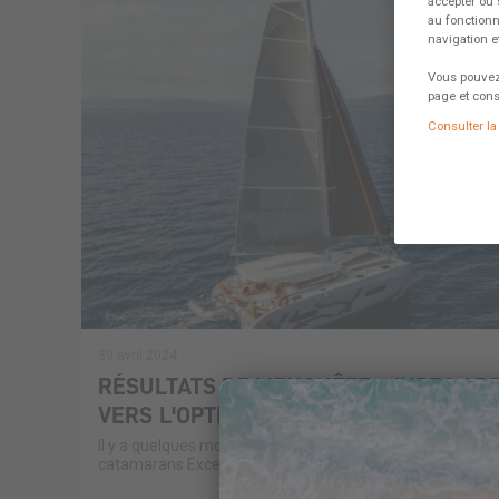
accepter ou 
au fonctionn
navigation 
Vous pouvez 
page et cons
Consulter la 
30 avril 2024
RÉSULTATS DE L'ENQUÊTE - JUPES AR
VERS L'OPTIMISATION
Il y a quelques mois, nous avons présenté un article sur le
catamarans Excess, en vous expliquant les raisons de leur