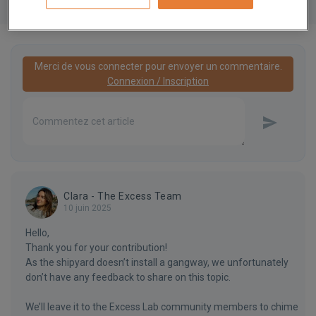
1 comment
Merci de vous connecter pour envoyer un commentaire.
Connexion / Inscription
Clara - The Excess Team
10 juin 2025
Hello,
Thank you for your contribution!
As the shipyard doesn’t install a gangway, we unfortunately
don’t have any feedback to share on this topic.
We’ll leave it to the Excess Lab community members to chime