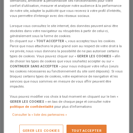
demandez, améliorer & personnaliser ses fonctionnalités pour votre
confort d’utilisation, mesurer et analyser notre audience & la performance
de notre site, adapter la publicité que vous recevez à votre profil d’intérêts,
vous permettre d’interagir avec des réseaux sociaux.
Lorsque vous consultez le site internet, des données peuvent ainsi être
stockées dans votre navigateur ou récupérées à partir de celui-ci,
généralement sous la forme de cookies.
En cliquant sur «
TOUT ACCEPTER
», vous acceptez tous les cookies.
Parce que nous attachons le plus grand soin au respect de votre droit à la
vie privée, nous vous donnons la possibilité de ne pas autoriser certains
types de cookies. Vous pouvez cliquer sur «
GERER LES COOKIES
» afin
de choisir les types de cookies que vous souhaitez accepter ou sur «
CONTINUER SANS ACCEPTER
» pour nous indiquer votre refus (seuls
les cookies nécessaires au fonctionnement du site sont déposés). Si vous
Bonjour à tous !
bloquez certains types de cookies, votre expérience de navigation et les
services que nous sommes en mesure de vous offrir peuvent être
impactés.
Je voudrais savoir si quelqu'un a déjà installé ou vu une passerelle
Vous pouvez modifier vos choix à tout moment en cliquant sur le lien «
électrique ou hydraulique pour monter à bord d'un bateau.
GERER LES COOKIES
» en bas de chaque page et consulter notre
politique de confidentialité
pour plus d’informations
J'envisage d'en installer une, notamment pour mes parents dans
les ports, mais je suis à court d'idées.
Consulter la « liste des partenaires »
GERER LES COOKIES
TOUT ACCEPTER