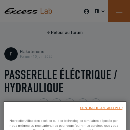
FR
Retour au forum
Flakotenorio
F
Forum -
10 juin 2025
PASSERELLE ÉLÉCTRIQUE /
HYDRAULIQUE
Partagez l'article
Partager
Partager
Partager
Partager
Partager
CONTINUER SANS ACCEPTER
sur
sur
sur
par
Facebook
Twitter
Whatsapp
Email
Notre site utilise des cookies ou des technologies similaires déposés par
nous-mêmes ou nos partenaires pour vous fournir les services que vous